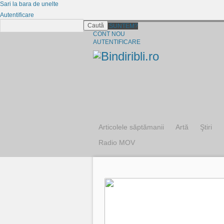
Sari la bara de unelte
Autentificare
Caută
CINE SUNTEM?
CONT NOU
AUTENTIFICARE
Articolele săptămanii
Artă
Ştiri
Radio MOV