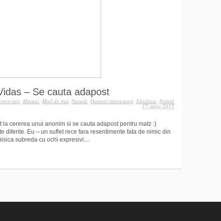
 Vidas – Se cauta adapost
Interviuri
,
Minuni
,
Mod de trai
,
Natură
,
Oameni interesanţi
,
Sănătate
,
Ştiinţă
17 iunie 2015
tat la cererea unui anonim si se cauta adapost pentru matz :)
te diferite. Eu – un suflet rece fara resentimente fata de nimic din
isica subreda cu ochi expresivi....