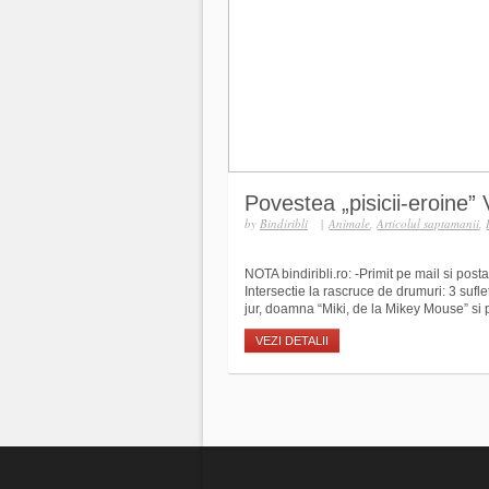
Povestea „pisicii-eroine”
by
Bindiribli
|
Animale
,
Articolul saptamanii
,
NOTA bindiribli.ro: -Primit pe mail si pos
Intersectie la rascruce de drumuri: 3 sufle
jur, doamna “Miki, de la Mikey Mouse” si p
VEZI DETALII