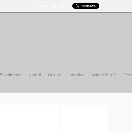
Da mai departe
Evenimente
Natură
Cultură
Interviuri
Acţiuni M.o.V.
Cre