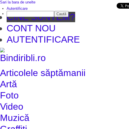
Sari la bara de unelte
Da mai departe
Autentificare
Caută
CINE SUNTEM?
CONT NOU
AUTENTIFICARE
Articolele săptămanii
Artă
Foto
Video
Muzică
Graffiti