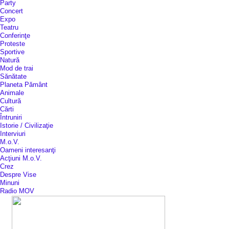
Party
Concert
Expo
Teatru
Conferinţe
Proteste
Sportive
Natură
Mod de trai
Sănătate
Planeta Pământ
Animale
Cultură
Cărti
Întruniri
Istorie / Civilizaţie
Interviuri
M.o.V.
Oameni interesanţi
Acţiuni M.o.V.
Crez
Despre Vise
Minuni
Radio MOV