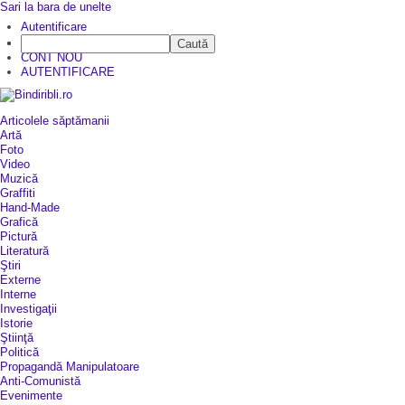
Sari la bara de unelte
Autentificare
Caută
CINE SUNTEM?
CONT NOU
AUTENTIFICARE
Articolele săptămanii
Artă
Foto
Video
Muzică
Graffiti
Hand-Made
Grafică
Pictură
Literatură
Ştiri
Externe
Interne
Investigaţii
Istorie
Ştiinţă
Politică
Propagandă Manipulatoare
Anti-Comunistă
Evenimente