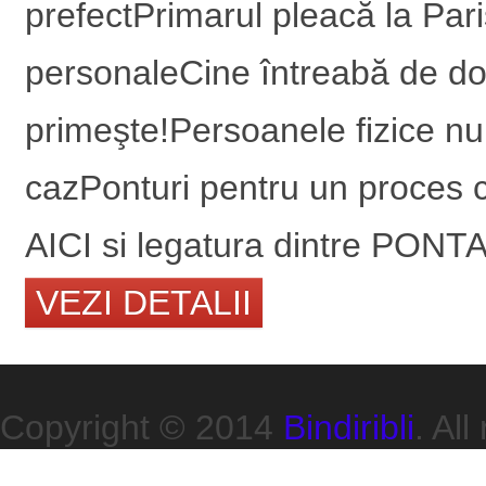
prefectPrimarul pleacă la Par
personaleCine întreabă de dou
primeşte!Persoanele fizice nu
cazPonturi pentru un proces co
AICI si legatura dintre PONTA
VEZI DETALII
Copyright © 2014
Bindiribli
. All