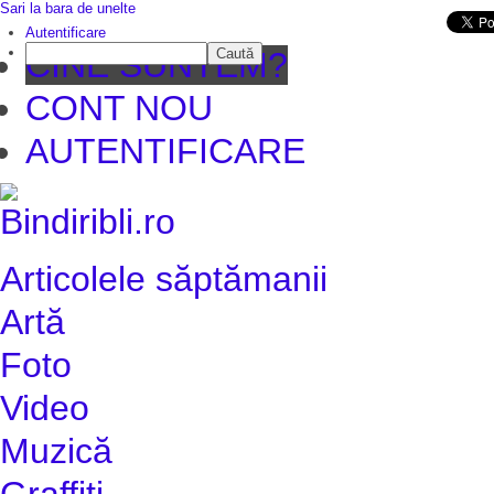
Sari la bara de unelte
Da mai departe
Autentificare
Caută
CINE SUNTEM?
CONT NOU
AUTENTIFICARE
Articolele săptămanii
Artă
Foto
Video
Muzică
Graffiti