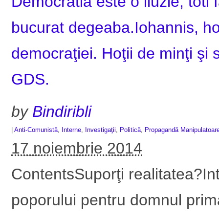
Democratia este o iluzie, toti 
bucurat degeaba.Iohannis, hol
democraţiei. Hoţii de minţi şi 
GDS.
by
Bindiribli
|
Anti-Comunistă
,
Interne
,
Investigaţii
,
Politică
,
Propagandă Manipulatoar
17 noiembrie 2014
ContentsSuporţi realitatea?In
poporului pentru domnul prim