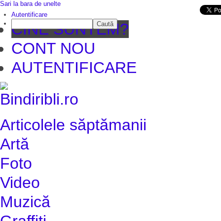
Sari la bara de unelte
Da mai departe
Autentificare
Caută
CINE SUNTEM?
CONT NOU
AUTENTIFICARE
Articolele săptămanii
Artă
Foto
Video
Muzică
Graffiti