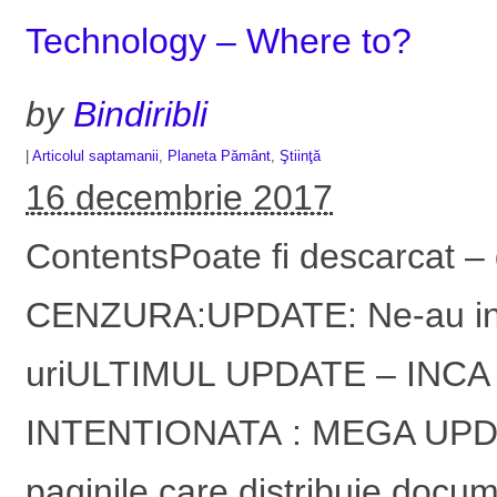
Technology – Where to?
by
Bindiribli
|
Articolul saptamanii
,
Planeta Pământ
,
Ştiinţă
16 decembrie 2017
ContentsPoate fi descarcat –
CENZURA:UPDATE: Ne-au inch
uriULTIMUL UPDATE – INC
INTENTIONATA : MEGA UPDATE
paginile care distribuie do