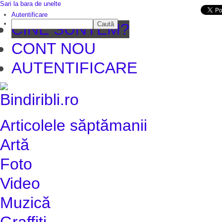
Sari la bara de unelte
Da mai departe
Autentificare
Caută
CINE SUNTEM?
CONT NOU
AUTENTIFICARE
Articolele săptămanii
Artă
Foto
Video
Muzică
Graffiti