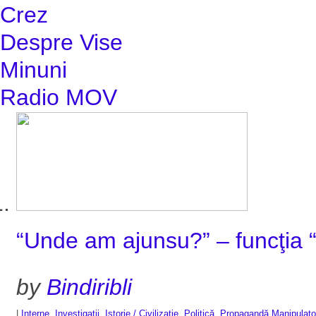
Crez
Despre Vise
Minuni
Radio MOV
“Unde am ajunsu?” – funcţia 
by
Bindiribli
|
Interne
,
Investigaţii
,
Istorie / Civilizaţie
,
Politică
,
Propagandă Manipulato