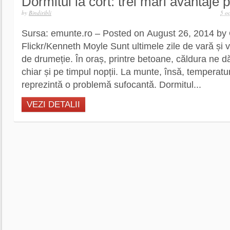
Dormitul la cort: trei mari avantaje 
by
Bindiribli
5 o
Sursa: emunte.ro – Posted on August 26, 2014 by
Flickr/Kenneth Moyle Sunt ultimele zile de vară ș
de drumeție. În oraș, printre betoane, căldura ne d
chiar și pe timpul nopții. La munte, însă, temperat
reprezintă o problemă sufocantă. Dormitul...
VEZI DETALII