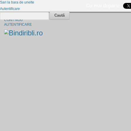
Sari la bara de unelte
Da mai departe
Autentificare
Caută
CINE SUNTEM?
CONT NOU
AUTENTIFICARE