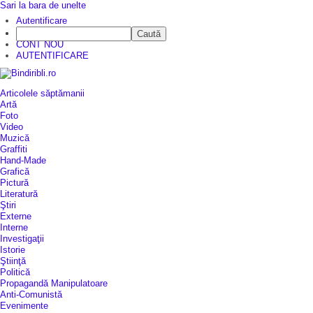
Sari la bara de unelte
Autentificare
Caută
CINE SUNTEM?
CONT NOU
AUTENTIFICARE
Articolele săptămanii
Artă
Foto
Video
Muzică
Graffiti
Hand-Made
Grafică
Pictură
Literatură
Ştiri
Externe
Interne
Investigaţii
Istorie
Ştiinţă
Politică
Propagandă Manipulatoare
Anti-Comunistă
Evenimente