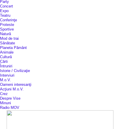
Party
Concert
Expo
Teatru
Conferinţe
Proteste
Sportive
Natură
Mod de trai
Sănătate
Planeta Pământ
Animale
Cultură
Cărti
Întruniri
Istorie / Civilizaţie
Interviuri
M.o.V.
Oameni interesanţi
Acţiuni M.o.V.
Crez
Despre Vise
Minuni
Radio MOV