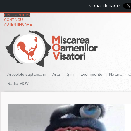
Da mai departe
CINE SUNTEM?
CONT NOU
AUTENTIFICARE
Articolele săptămanii
Artă
Ştiri
Evenimente
Natură
C
Radio MOV