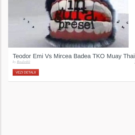
Teodor Emi Vs Mircea Badea TKO Muay Tha
by
Bindiribli
VEZI DETALII