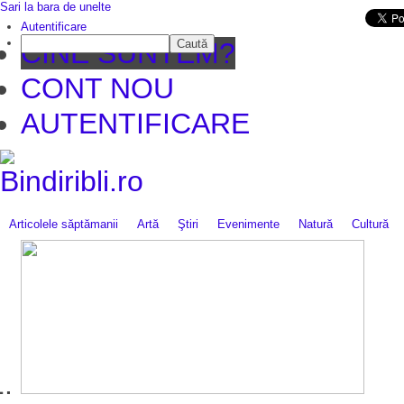
Sari la bara de unelte
Da mai departe
Autentificare
Caută
CINE SUNTEM?
CONT NOU
AUTENTIFICARE
Articolele săptămanii
Artă
Ştiri
Evenimente
Natură
Cultură