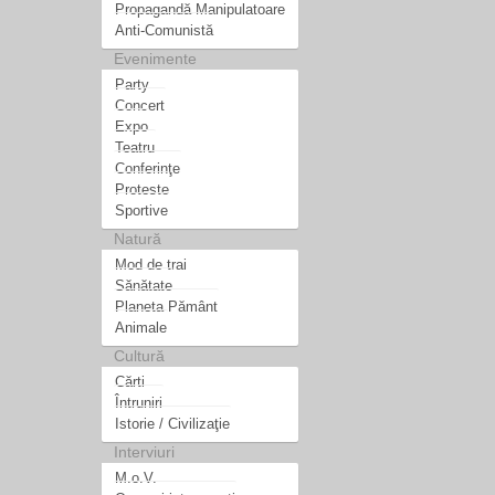
Propagandă Manipulatoare
Anti-Comunistă
Evenimente
Party
Concert
Expo
Teatru
Conferinţe
Proteste
Sportive
Natură
Mod de trai
Sănătate
Planeta Pământ
Animale
Cultură
Cărti
Întruniri
Istorie / Civilizaţie
Interviuri
M.o.V.