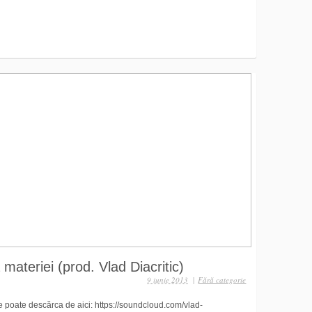
materiei (prod. Vlad Diacritic)
9 iunie 2013
|
Fără categorie
 Se poate descărca de aici: https://soundcloud.com/vlad-