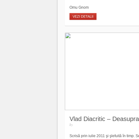
Omu Gnom
VEZI DETALII
Vlad Diacritic – Deasupra 
by
Scrisă prin iulie 2011 şi şlefuită în timp.