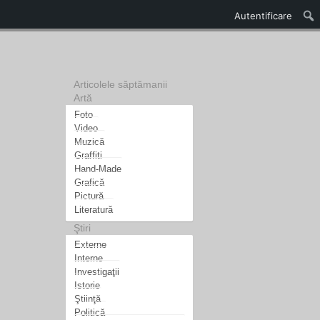
Autentificare
Articolele săptămanii
Artă
Foto
Video
Muzică
Graffiti
Hand-Made
Grafică
Pictură
Literatură
Ştiri
Externe
Interne
Investigaţii
Istorie
Ştiinţă
Politică