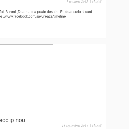
7 ianuarie 2015
|
Muzică
Tati Baroni „Doar ea ma poate descrie. Eu doar scriu si cant.
s://www.facebook.com/savureaza/timeline
oclip nou
18 septembrie 2014
|
Muzică