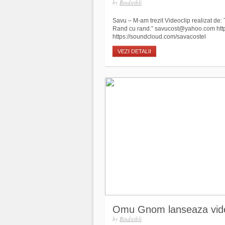
by
Bindiribli
Savu – M-am trezit Videoclip realizat de: 
Rand cu rand.” savucost@yahoo.com http
https://soundcloud.com/savacostel
VEZI DETALII
Omu Gnom lanseaza vide
by
Bindiribli