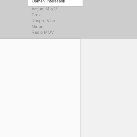
Oameni interesanţi
Acţiuni M.o.V.
Crez
Despre Vise
Minuni
Radio MOV