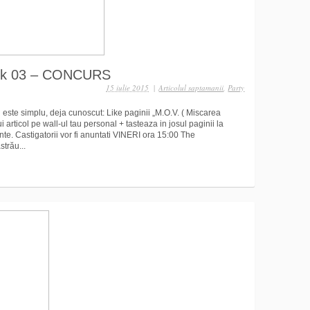
rk 03 – CONCURS
15 iulie 2015
|
Articolul saptamanii
,
Party
 este simplu, deja cunoscut: Like paginii „M.O.V. ( Miscarea
 articol pe wall-ul tau personal + tasteaza in josul paginii la
inte. Castigatorii vor fi anuntati VINERI ora 15:00 The
trău...