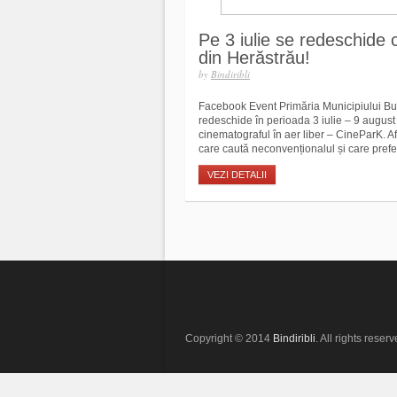
Pe 3 iulie se redeschide 
din Herăstrău!
by
Bindiribli
Facebook Event Primăria Municipiului Bucur
redeschide în perioada 3 iulie – 9 august
cinematograful în aer liber – CineParK. Af
care caută neconvenționalul și care prefer
VEZI DETALII
Copyright © 2014
Bindiribli
. All rights reserv