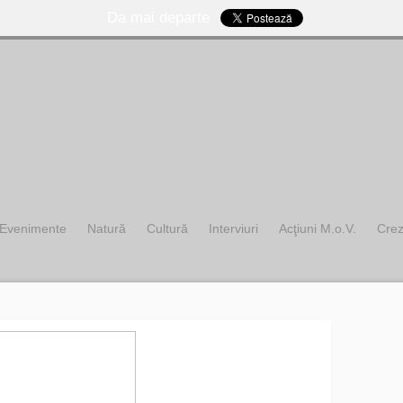
Da mai departe
Evenimente
Natură
Cultură
Interviuri
Acţiuni M.o.V.
Cre