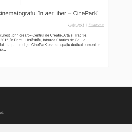
cinematograful în aer liber – CineParK
1 iulie 2015
|
Evenimente
ești, prin creart – Centrul de Creație, Artă și Tradiție,
 2015, în Parcul Herăstrău, intrarea Charles de Gaulle,
lat la a patra ediție, CineParK este un spațiu dedicat oamenilor
ă...
ed.