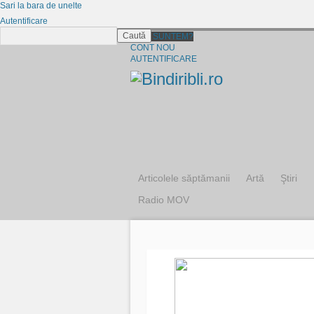
Sari la bara de unelte
Autentificare
Caută
CINE SUNTEM?
CONT NOU
AUTENTIFICARE
Articolele săptămanii
Artă
Ştiri
Radio MOV