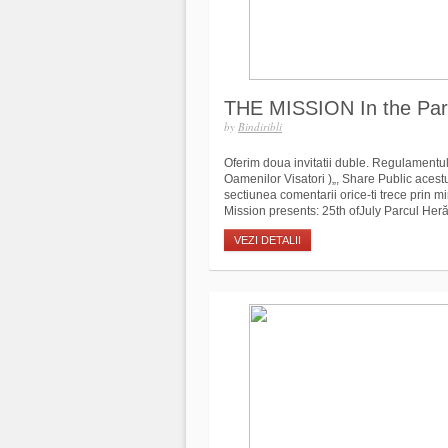
THE MISSION In the Pa
by
Bindiribli
Oferim doua invitatii duble. Regulamentul
Oamenilor Visatori )„, Share Public acestui
sectiunea comentarii orice-ti trece prin m
Mission presents: 25th ofJuly Parcul Herăs
VEZI DETALII