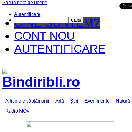
Sari la bara de unelte
Da mai departe
Autentificare
CINE SUNTEM?
Caută
CONT NOU
AUTENTIFICARE
Articolele săptămanii
Artă
Ştiri
Evenimente
Natură
Radio MOV