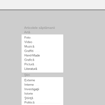
Articolele săptămanii
Artă
Foto
Video
Muzică
Graffiti
Hand-Made
Grafică
Pictură
Literatură
Ştiri
Externe
Interne
Investigaţii
Istorie
Ştiinţă
Politică