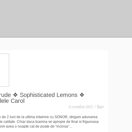
rude ❖ Sophisticated Lemons ❖
ele Carol
9 octombrie 2015
|
Party
e 2 luni de la ultima intalnire cu SONOR, strigam adunarea
e calitate. Chiar daca toamna se apropie de final si friguroasa
vom avea o noapte cat de poate de “incinsa”...