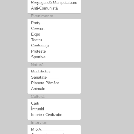
Propagandă Manipulatoare
Anti-Comunistă
Evenimente
Party
Concert
Expo
Teatru
Conferinţe
Proteste
Sportive
Natură
Mod de trai
Sănătate
Planeta Pământ
Animale
Cultură
Cărti
Întruniri
Istorie / Civilizaţie
Interviuri
M.o.V.