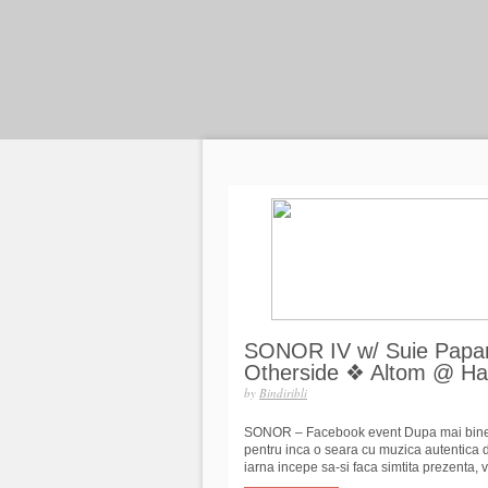
SONOR IV w/ Suie Papa
Otherside ❖ Altom @ Hal
by
Bindiribli
SONOR – Facebook event Dupa mai bine d
pentru inca o seara cu muzica autentica d
iarna incepe sa-si faca simtita prezenta, 