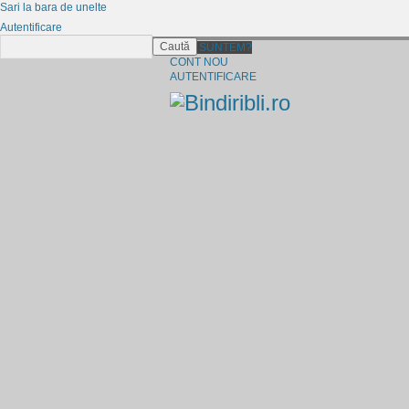
Sari la bara de unelte
Autentificare
Caută
CINE SUNTEM?
CONT NOU
AUTENTIFICARE