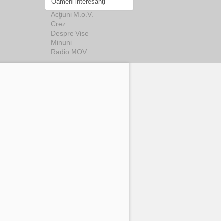
Oameni interesanţi
Acţiuni M.o.V.
Crez
Despre Vise
Minuni
Radio MOV