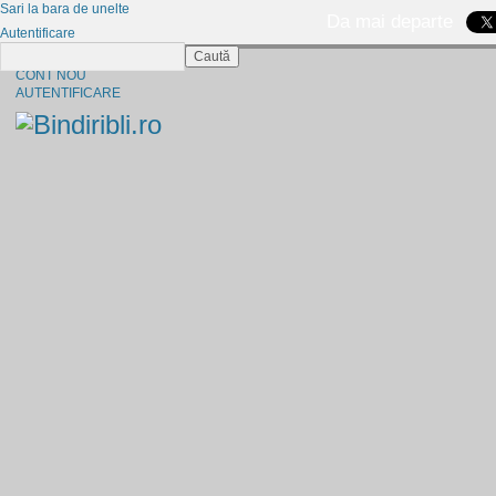
Sari la bara de unelte
Da mai departe
Autentificare
Caută
CINE SUNTEM?
CONT NOU
AUTENTIFICARE