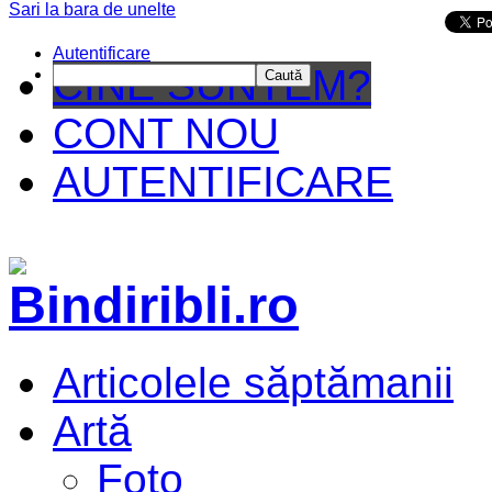
Sari la bara de unelte
Da mai departe
Autentificare
CINE SUNTEM?
Caută
CONT NOU
AUTENTIFICARE
Articolele săptămanii
Artă
Foto