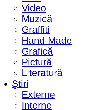
Video
Muzică
Graffiti
Hand-Made
Grafică
Pictură
Literatură
Ştiri
Externe
Interne