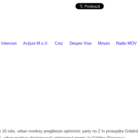
Da mai departe
Interviuri
Acţiuni M.o.V.
Crez
Despre Vise
Minuni
Radio MOV
Pe 16 iulie, urban monkey pregătește optimistic party no.2 în proaspăta Grăd
i. urban monkey declanșează optimismul propriu în Grădina Floreasca,...