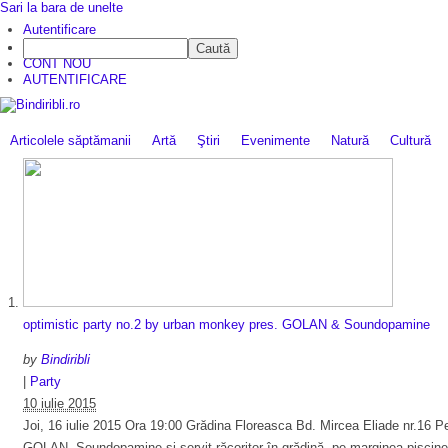
Sari la bara de unelte
Autentificare
Caută
CINE SUNTEM?
CONT NOU
AUTENTIFICARE
Articolele săptămanii
Artă
Ştiri
Evenimente
Natură
Cultură
optimistic party no.2 by urban monkey pres. GOLAN & Soundopamine
by
Bindiribli
|
Party
10 iulie 2015
Joi, 16 iulie 2015 Ora 19:00 Grădina Floreasca Bd. Mircea Eliade nr.16 
GOLAN, Soundopamine și servit răcoritor în grădină, pe marginea piscine