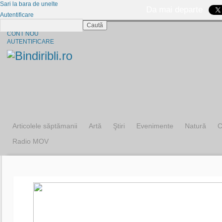
Sari la bara de unelte
Da mai departe
Autentificare
Caută
CINE SUNTEM?
CONT NOU
AUTENTIFICARE
Articolele săptămanii
Artă
Ştiri
Evenimente
Natură
C
Radio MOV