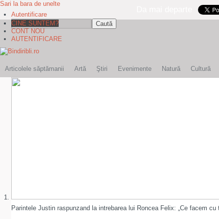
Sari la bara de unelte
Da mai departe
Autentificare
Caută
CINE SUNTEM?
CONT NOU
AUTENTIFICARE
Articolele săptămanii
Artă
Ştiri
Evenimente
Natură
Cultură
Parintele Justin raspunzand la intrebarea lui Roncea Felix: „Ce facem cu t