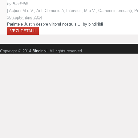
by
Bindiribli
|
Acţiuni M.o.V.
,
Anti-Comunistă
,
Interviuri
,
M.o.V.
,
Oameni interesanţi
,
Po
30 septembrie 2014
Parintele Justin despre viitorul nostru si… by bindiribli
VEZI DETALII
Copyright © 2014
Bindiribli
. All rights reserved.