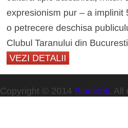
expresionism pur – a implinit 
o petrecere deschisa publicul
Clubul Taranului din Bucuresti,
VEZI DETALII
Copyright © 2014
Bindiribli
. All