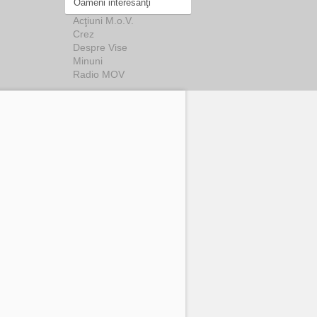
Oameni interesanţi
Acţiuni M.o.V.
Crez
Despre Vise
Minuni
Radio MOV