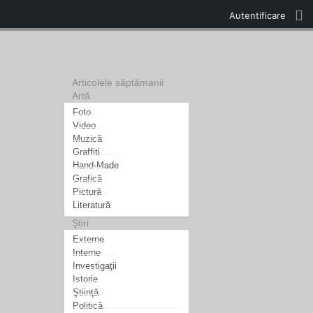
Autentificare
Articolele săptămanii
Artă
Foto
Video
Muzică
Graffiti
Hand-Made
Grafică
Pictură
Literatură
Ştiri
Externe
Interne
Investigaţii
Istorie
Ştiinţă
Politică