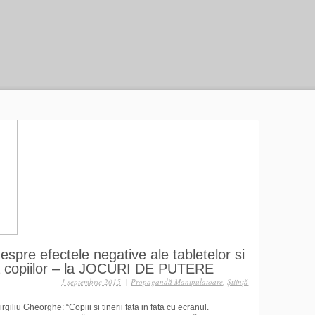
e efectele negative ale tabletelor si
a copiilor – la JOCURI DE PUTERE
1 septembrie 2015
|
Propagandă Manipulatoare
,
Ştiinţă
giliu Gheorghe: “Copiii si tinerii fata in fata cu ecranul.