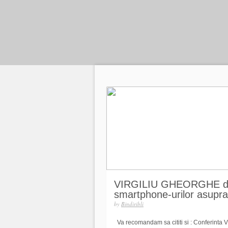
VIRGILIU GHEORGHE despr
smartphone-urilor asupr
by
Bindiribli
Va recomandam sa cititi si : Conferinta Vir