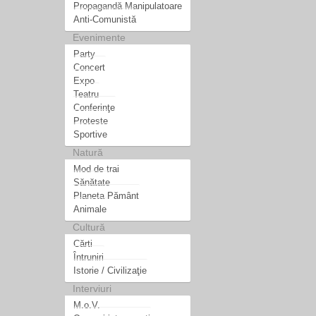
Propagandă Manipulatoare
Anti-Comunistă
Evenimente
Party
Concert
Expo
Teatru
Conferinţe
Proteste
Sportive
Natură
Mod de trai
Sănătate
Planeta Pământ
Animale
Cultură
Cărti
Întruniri
Istorie / Civilizaţie
Interviuri
M.o.V.