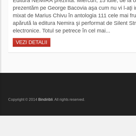
Editura NEMIRA prezinta: Miercuri, 15 iulie, de la or
prezentăm pe George Bacovia aşa cum nu vi l-aţi 
mixat de Marius Chivu în antologia 111 cele mai fr
apărută la editura Nemira şi performat de Silent Str
electronice. Totul se petrece în cel mai...
VEZI DETALII
Copyright © 2014
Bindiribli
. All rights reserved.