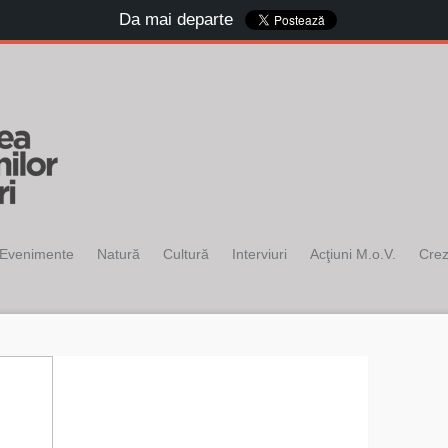
Da mai departe
Evenimente
Natură
Cultură
Interviuri
Acţiuni M.o.V.
Cre