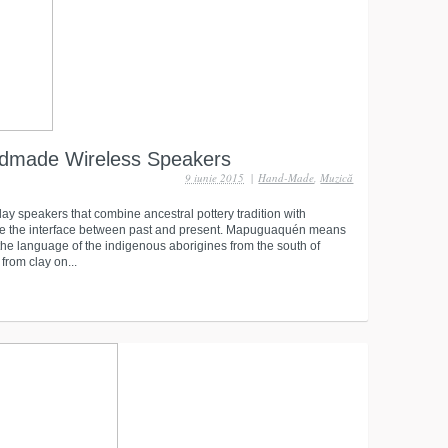
ade Wireless Speakers
9 iunie 2015
|
Hand-Made
,
Muzică
 speakers that combine ancestral pottery tradition with
e the interface between past and present. Mapuguaquén means
the language of the indigenous aborigines from the south of
rom clay on...