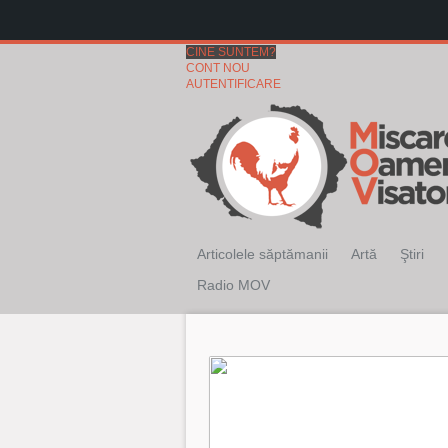
CINE SUNTEM?
CONT NOU
AUTENTIFICARE
Articolele săptămanii
Artă
Ştiri
Radio MOV