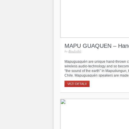
MAPU GUAQUEN – Handm
by
Bindiribli
Mapuguaquén are unique hand-thrown clay
wireless audio-technology and so becom
“the sound of the earth” in Mapudungun, 
Chile. Mapuguaquén speakers are made f
VEZI DETALII