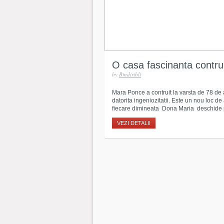
O casa fascinanta contrui
by
Bindiribli
Mara Ponce a contruit la varsta de 78 de a
datorita ingeniozitatii. Este un nou loc de
fiecare dimineata Dona Maria deschide por
VEZI DETALII