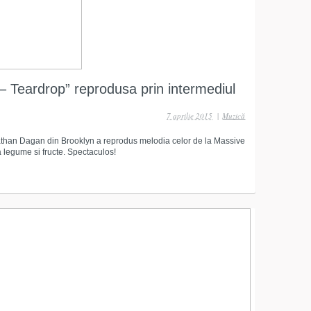
– Teardrop” reprodusa prin intermediul
7 aprilie 2015
|
Muzică
than Dagan din Brooklyn a reprodus melodia celor de la Massive
a legume si fructe. Spectaculos!