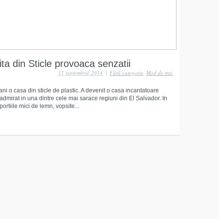
ta din Sticle provoaca senzatii
11 septembrie 2014
|
Fără categorie
,
Mod de trai
ni o casa din sticle de plastic. A devenit o casa incantatoare
 admirat in una dintre cele mai sarace regiuni din El Salvador. In
tiile mici de lemn, vopsite...