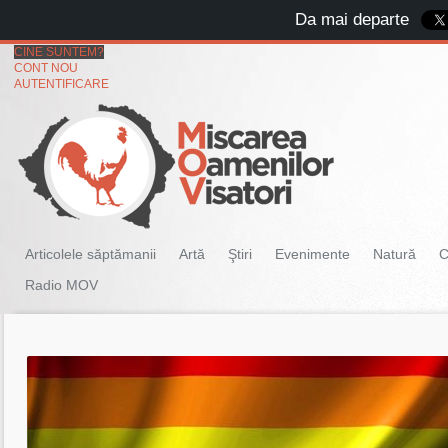
Da mai departe
CINE SUNTEM?
CONT NOU
AUTENTIFICARE
Articolele săptămanii
Artă
Ştiri
Evenimente
Natură
C
Radio MOV