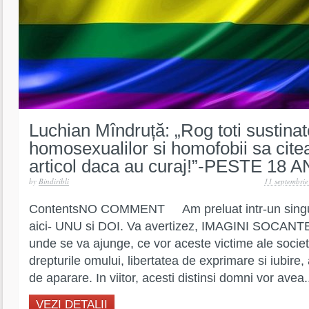
Luchian Mîndruță: „Rog toti sustinato
homosexualilor si homofobii sa cite
articol daca au curaj!”-PESTE 18 A
by
Bindiribli
11 septembri
ContentsNO COMMENT Am preluat intr-un singur
aici- UNU si DOI. Va avertizez, IMAGINI SOCANTE! 
unde se va ajunge, ce vor aceste victime ale societa
drepturile omului, libertatea de exprimare si iubire, ac
de aparare. In viitor, acesti distinsi domni vor avea.
VEZI DETALII