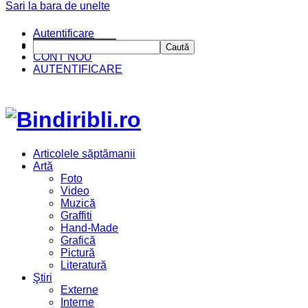
Sari la bara de unelte
Autentificare
CINE SUNTEM?
Caută
CONT NOU
AUTENTIFICARE
Articolele săptămanii
Artă
Foto
Video
Muzică
Graffiti
Hand-Made
Grafică
Pictură
Literatură
Ştiri
Externe
Interne