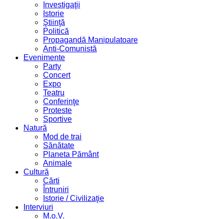
Investigaţii
Istorie
Ştiinţă
Politică
Propagandă Manipulatoare
Anti-Comunistă
Evenimente
Party
Concert
Expo
Teatru
Conferinţe
Proteste
Sportive
Natură
Mod de trai
Sănătate
Planeta Pământ
Animale
Cultură
Cărti
Întruniri
Istorie / Civilizaţie
Interviuri
M.o.V.