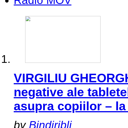
Radio MOV
VIRGILIU GHEORGHE
negative ale tablete
asupra copiilor –
by
Bindiribli