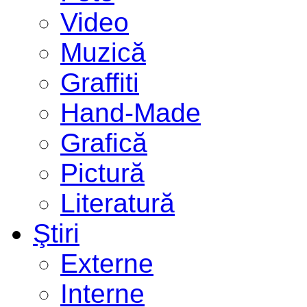
Video
Muzică
Graffiti
Hand-Made
Grafică
Pictură
Literatură
Ştiri
Externe
Interne