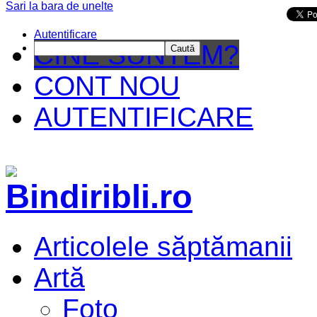
Sari la bara de unelte
Da mai departe
Autentificare
CINE SUNTEM?
Caută
CONT NOU
AUTENTIFICARE
Articolele săptămanii
Artă
Foto