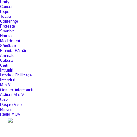
Party
Concert
Expo
Teatru
Conferinţe
Proteste
Sportive
Natură
Mod de trai
Sănătate
Planeta Pământ
Animale
Cultură
Cărti
Întruniri
Istorie / Civilizaţie
Interviuri
M.o.V.
Oameni interesanţi
Acţiuni M.o.V.
Crez
Despre Vise
Minuni
Radio MOV