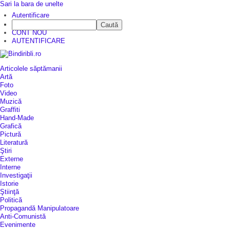
Sari la bara de unelte
Autentificare
Caută
CINE SUNTEM?
CONT NOU
AUTENTIFICARE
Articolele săptămanii
Artă
Foto
Video
Muzică
Graffiti
Hand-Made
Grafică
Pictură
Literatură
Ştiri
Externe
Interne
Investigaţii
Istorie
Ştiinţă
Politică
Propagandă Manipulatoare
Anti-Comunistă
Evenimente