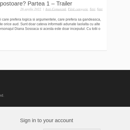
ostoare? Partea 1 – Trailer
26 aprilie 2022
|
Anti-Comunistă
,
Fără categorie
,
Stiri
,
Ştiri
li care prefera logica si argumentele, care prefera sa gandeasca,
de orice aud. Sunt doar cateva informatii adunate laolalta cu alte
ersonajul Diana Sosoaca si acesta este doar inceputul. Cu totii o
ed.
Sign in to your account