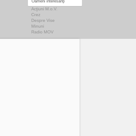
Oameni interesanţi
Acţiuni M.o.V.
Crez
Despre Vise
Minuni
Radio MOV