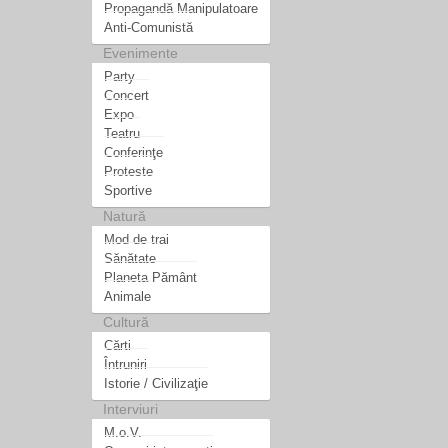
Propagandă Manipulatoare
Anti-Comunistă
Evenimente
Party
Concert
Expo
Teatru
Conferinţe
Proteste
Sportive
Natură
Mod de trai
Sănătate
Planeta Pământ
Animale
Cultură
Cărti
Întruniri
Istorie / Civilizaţie
Interviuri
M.o.V.