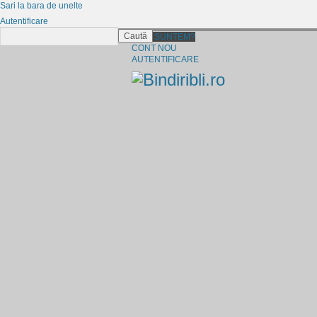
Sari la bara de unelte
Autentificare
Caută
CINE SUNTEM?
CONT NOU
AUTENTIFICARE