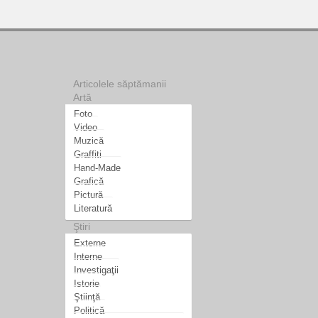
Articolele săptămanii
Artă
Foto
Video
Muzică
Graffiti
Hand-Made
Grafică
Pictură
Literatură
Ştiri
Externe
Interne
Investigaţii
Istorie
Ştiinţă
Politică