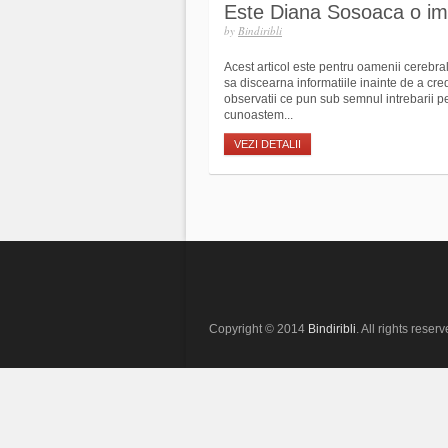
Este Diana Sosoaca o imp
by
Bindiribli
Acest articol este pentru oamenii cerebra
sa discearna informatiile inainte de a cre
observatii ce pun sub semnul intrebarii p
cunoastem...
VEZI DETALII
Copyright © 2014
Bindiribli
. All rights reserv