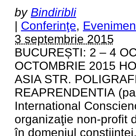
by
Bindiribli
|
Conferinţe
,
Evenimen
3 septembrie 2015
BUCUREȘTI: 2 – 4 OC
OCTOMBRIE 2015 HO
ASIA STR. POLIGRAFI
REAPRENDENTIA (parte
International Conscienc
organizaţie non-profit d
în domeniul conştiinţei, 