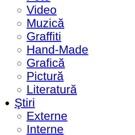
Video
Muzică
Graffiti
Hand-Made
Grafică
Pictură
Literatură
Ştiri
Externe
Interne