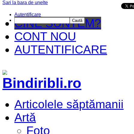
Sari la bara de unelte
Da mai departe
Autentificare
CINE SUNTEM?
Caută
CONT NOU
AUTENTIFICARE
Articolele săptămanii
Artă
Foto