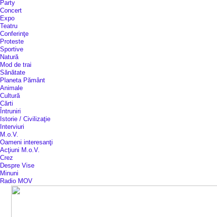
Party
Concert
Expo
Teatru
Conferinţe
Proteste
Sportive
Natură
Mod de trai
Sănătate
Planeta Pământ
Animale
Cultură
Cărti
Întruniri
Istorie / Civilizaţie
Interviuri
M.o.V.
Oameni interesanţi
Acţiuni M.o.V.
Crez
Despre Vise
Minuni
Radio MOV