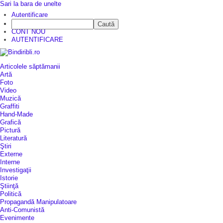
Sari la bara de unelte
Autentificare
Caută
CINE SUNTEM?
CONT NOU
AUTENTIFICARE
Articolele săptămanii
Artă
Foto
Video
Muzică
Graffiti
Hand-Made
Grafică
Pictură
Literatură
Ştiri
Externe
Interne
Investigaţii
Istorie
Ştiinţă
Politică
Propagandă Manipulatoare
Anti-Comunistă
Evenimente