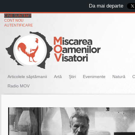
Da mai departe
CINE SUNTEM?
CONT NOU
AUTENTIFICARE
Articolele săptămanii
Artă
Ştiri
Evenimente
Natură
C
Radio MOV