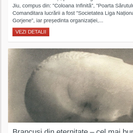
Jiu, compus din: ”Coloana Infinită”, ”Poarta Sărutulu
Comanditara lucrării a fost ”Societatea Liga Națion
Gorjene”, iar președinta organizației,...
VEZI DETALII
Brancusi din eternitate – cel mai bu