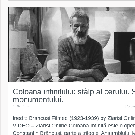
Coloana infinitului: stâlp al cerului.
monumentului.
by
Bindiribli
27 oct
Inedit: Brancusi Filmed (1923-1939) by ZiaristiO
VIDEO – ZiaristiOnline Coloana Infinită este o operă
Constantin Brâncuși, parte a trilogiei Ansamblului