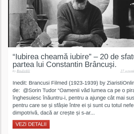
“Iubirea cheamă iubire” – 20 de sfatu
partea lui Constantin Brâncuși.
by
Bindiribli
27 octom
Inedit: Brancusi Filmed (1923-1939) by ZiaristiOnli
de: @Sorin Tudor “Oamenii văd lumea ca pe o piram
înghesuiesc înăuntru-i, pentru a ajunge cât mai sus,
pentru care se și sfâșie între ei și sunt cu totul nef
dimpotrivă, dacă ar crește și s-ar...
VEZI DETALII