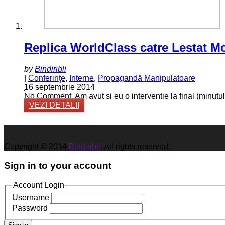
Replica WorldClass catre Lestat 
by
Bindiribli
|
Conferinţe
,
Interne
,
Propagandă Manipulatoare
16 septembrie 2014
No Comment. Am avut si eu o interventie la final (minut
VEZI DETALII
Copyright © 2014
Bindiribli
. All rights reserved.
Sign in to your account
Account Login
Username
Password