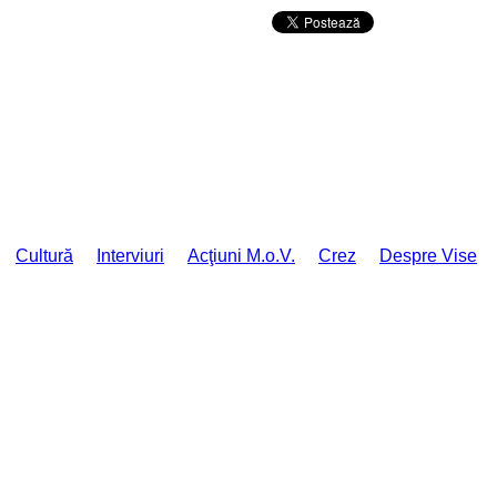
Da mai departe
Cultură
Interviuri
Acţiuni M.o.V.
Crez
Despre Vise