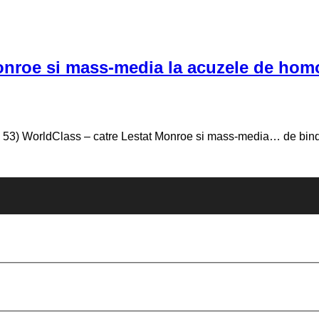
Monroe si mass-media la acuzele de h
ul 53) WorldClass – catre Lestat Monroe si mass-media… de bindi