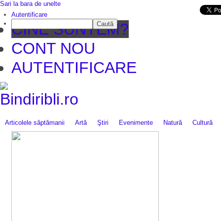
Sari la bara de unelte
Da mai departe
Autentificare
Caută
CINE SUNTEM?
CONT NOU
AUTENTIFICARE
Articolele săptămanii
Artă
Ştiri
Evenimente
Natură
Cultură