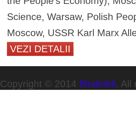
the People’s Economy), Mosc
Science, Warsaw, Polish Peo
Moscow, USSR Karl Marx Allee
VEZI DETALII
Copyright © 2014
Bindiribli
. All