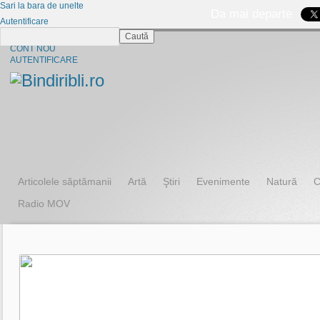
Sari la bara de unelte
Da mai departe
Autentificare
Caută
CINE SUNTEM?
CONT NOU
AUTENTIFICARE
Articolele săptămanii
Artă
Ştiri
Evenimente
Natură
C
Radio MOV