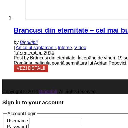
Brancusi din eternitate – cel mai 
by
Bindiribli
|
Articolul saptamanii
,
Interne
,
Video
17 septembrie 2014
Post by Brâncuși din eternitate. Începând de vineri, 19 se
România, pelicula poartă semnătura lui Adrian Popovici, 
VEZI DETALII
Copyright © 2014
Bindiribli
. All rights reserved.
Sign in to your account
Account Login
Username
Password