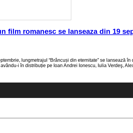
bun film romanesc se lanseaza din 19 se
ptembrie, lungmetrajul “Brâncuși din eternitate” se lansează în c
avându-i în distribuție pe Ioan Andrei Ionescu, Iulia Verdeş, A