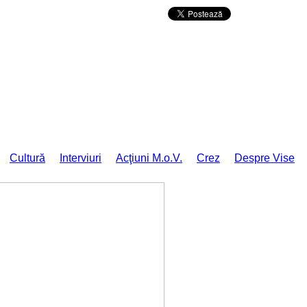
Da mai departe
Cultură
Interviuri
Acţiuni M.o.V.
Crez
Despre Vise