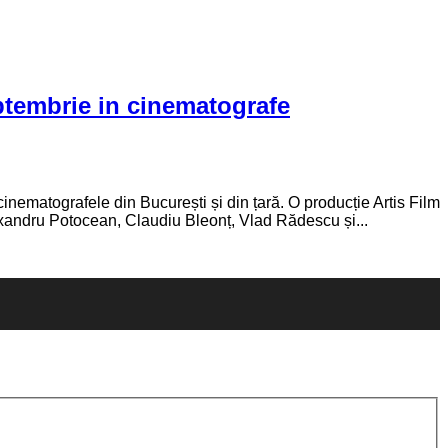
ptembrie in cinematografe
inematografele din București și din țară. O producție Artis Film
lexandru Potocean, Claudiu Bleonț, Vlad Rădescu și...