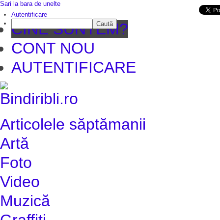
Sari la bara de unelte
Da mai departe
Autentificare
Caută
CINE SUNTEM?
CONT NOU
AUTENTIFICARE
Articolele săptămanii
Artă
Foto
Video
Muzică
Graffiti