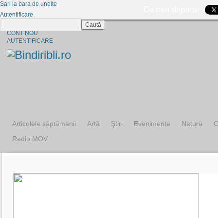
Sari la bara de unelte
Da mai departe
Autentificare
Caută
CINE SUNTEM?
CONT NOU
AUTENTIFICARE
Articolele săptămanii
Artă
Ştiri
Evenimente
Natură
C
Radio MOV