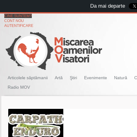
Da mai departe
CINE SUNTEM?
CONT NOU
AUTENTIFICARE
Articolele săptămanii
Artă
Ştiri
Evenimente
Natură
C
Radio MOV