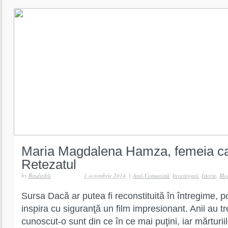
Maria Magdalena Hamza, femeia car
Retezatul
by
Bindiribli
1 octombrie 2014
|
Anti-Comunistă
,
Investigaţii
,
Istorie
,
Mod
Sursa Dacă ar putea fi reconstituită în întregime, p
inspira cu siguranţă un film impresionant. Anii au tr
cunoscut-o sunt din ce în ce mai puţini, iar mărtur