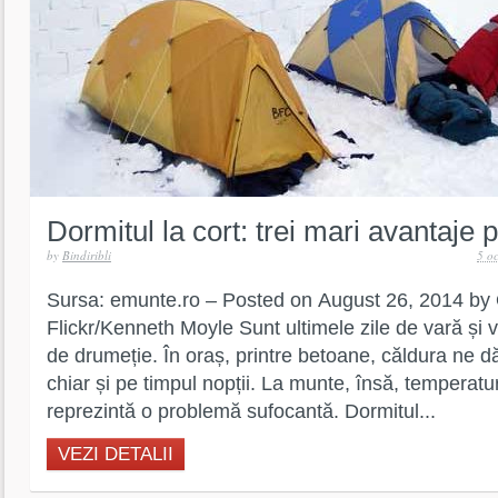
Dormitul la cort: trei mari avantaje 
by
Bindiribli
5 o
Sursa: emunte.ro – Posted on August 26, 2014 by
Flickr/Kenneth Moyle Sunt ultimele zile de vară ș
de drumeție. În oraș, printre betoane, căldura ne d
chiar și pe timpul nopții. La munte, însă, temperat
reprezintă o problemă sufocantă. Dormitul...
VEZI DETALII