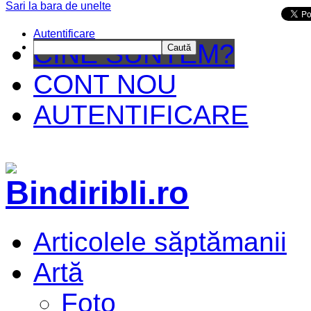
Sari la bara de unelte
Da mai departe
Autentificare
CINE SUNTEM?
Caută
CONT NOU
AUTENTIFICARE
Articolele săptămanii
Artă
Foto