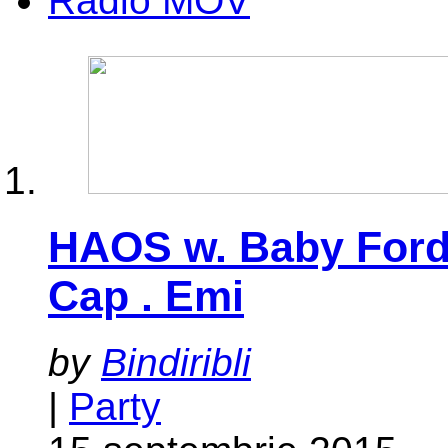
Radio MOV
HAOS w. Baby Ford .
Cap . Emi
by
Bindiribli
|
Party