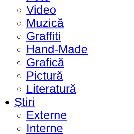
Video
Muzică
Graffiti
Hand-Made
Grafică
Pictură
Literatură
Ştiri
Externe
Interne