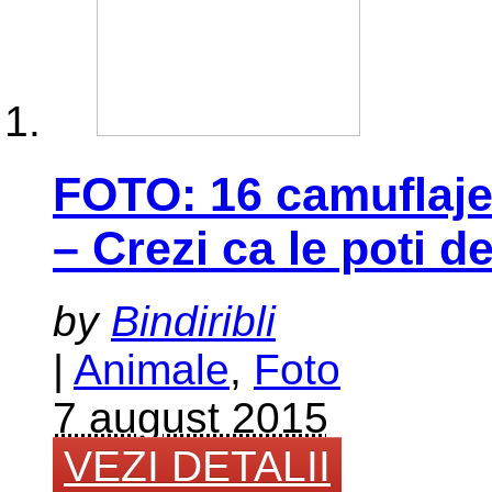
FOTO: 16 camuflaje
– Crezi ca le poti d
by
Bindiribli
|
Animale
,
Foto
7 august 2015
VEZI DETALII