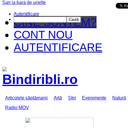
Sari la bara de unelte
Da mai departe
Autentificare
CINE SUNTEM?
Caută
CONT NOU
AUTENTIFICARE
Articolele săptămanii
Artă
Ştiri
Evenimente
Natură
Radio MOV