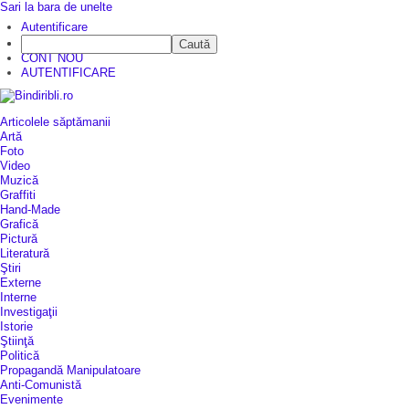
Sari la bara de unelte
Autentificare
Caută
CINE SUNTEM?
CONT NOU
AUTENTIFICARE
Articolele săptămanii
Artă
Foto
Video
Muzică
Graffiti
Hand-Made
Grafică
Pictură
Literatură
Ştiri
Externe
Interne
Investigaţii
Istorie
Ştiinţă
Politică
Propagandă Manipulatoare
Anti-Comunistă
Evenimente