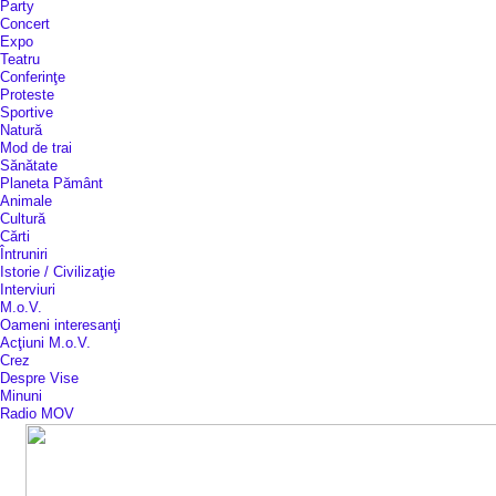
Party
Concert
Expo
Teatru
Conferinţe
Proteste
Sportive
Natură
Mod de trai
Sănătate
Planeta Pământ
Animale
Cultură
Cărti
Întruniri
Istorie / Civilizaţie
Interviuri
M.o.V.
Oameni interesanţi
Acţiuni M.o.V.
Crez
Despre Vise
Minuni
Radio MOV