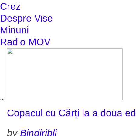
Crez
Despre Vise
Minuni
Radio MOV
Copacul cu Cărți la a doua edi
by
Bindiribli