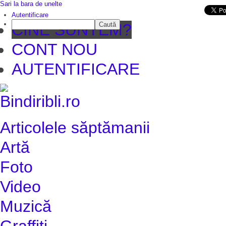
Sari la bara de unelte
Da mai departe
Autentificare
Caută
CINE SUNTEM?
CONT NOU
AUTENTIFICARE
Articolele săptămanii
Artă
Foto
Video
Muzică
Graffiti