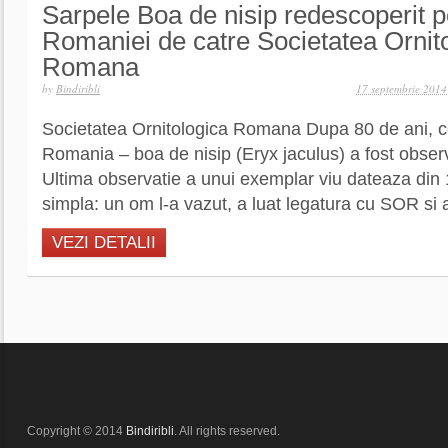
Sarpele Boa de nisip redescoperit pe
Romaniei de catre Societatea Ornit
Romana
by
Bindiribli
17 septembrie 2014
Societatea Ornitologica Romana Dupa 80 de ani, ce
Romania – boa de nisip (Eryx jaculus) a fost observ
Ultima observatie a unui exemplar viu dateaza din
simpla: un om l-a vazut, a luat legatura cu SOR si a 
VEZI DETALII
Copyright © 2014
Bindiribli
. All rights reserved.