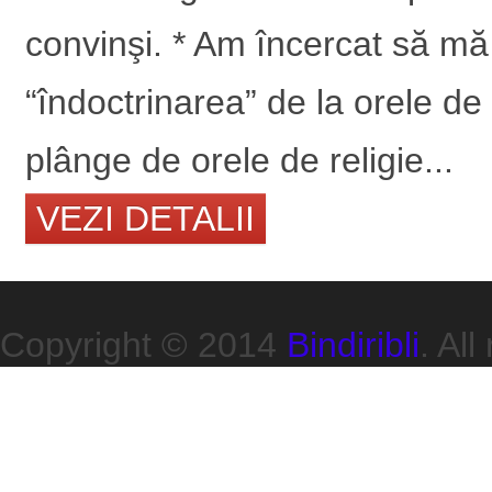
convinşi. * Am încercat să mă 
“îndoctrinarea” de la orele de
plânge de orele de religie...
VEZI DETALII
Copyright © 2014
Bindiribli
. All