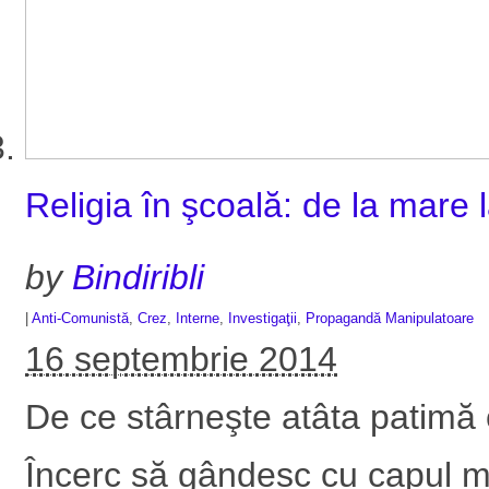
Religia în şcoală: de la mare 
by
Bindiribli
|
Anti-Comunistă
,
Crez
,
Interne
,
Investigaţii
,
Propagandă Manipulatoare
16 septembrie 2014
De ce stârneşte atâta patimă 
Încerc să gândesc cu capul me