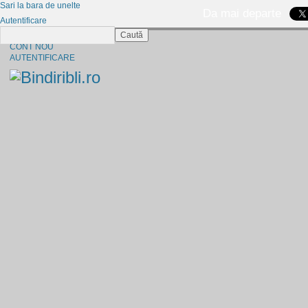
Sari la bara de unelte
Da mai departe
Autentificare
Caută
CINE SUNTEM?
CONT NOU
AUTENTIFICARE