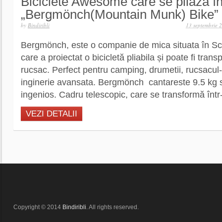
Biciclete Awesome care se pliază în
„Bergmönch(Mountain Munk) Bike”
by
Bindiribli
13 septembrie 
Bergmönch, este o companie de mica situata în Sch
care a proiectat o bicicletă pliabila și poate fi tran
rucsac. Perfect pentru camping, drumetii, rucsacul-
inginerie avansata. Bergmönch cantareste 9.5 kg s
ingenios. Cadru telescopic, care se transformă într-
VEZI DETALII
Copyright © 2014
Bindiribli
. All rights reserved.