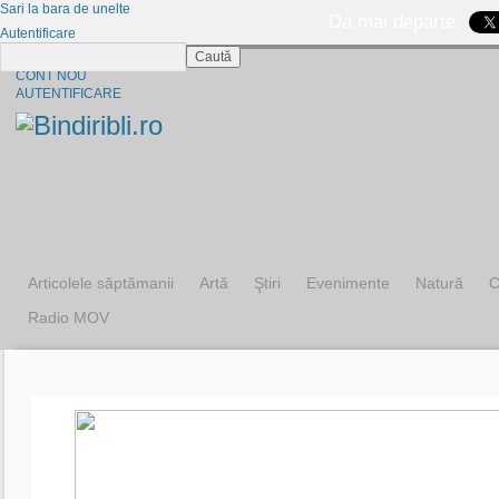
Sari la bara de unelte
Da mai departe
Autentificare
Caută
CINE SUNTEM?
CONT NOU
AUTENTIFICARE
Articolele săptămanii
Artă
Ştiri
Evenimente
Natură
C
Radio MOV