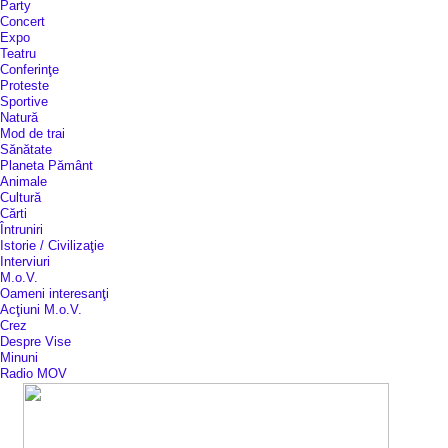
Party
Concert
Expo
Teatru
Conferinţe
Proteste
Sportive
Natură
Mod de trai
Sănătate
Planeta Pământ
Animale
Cultură
Cărti
Întruniri
Istorie / Civilizaţie
Interviuri
M.o.V.
Oameni interesanţi
Acţiuni M.o.V.
Crez
Despre Vise
Minuni
Radio MOV