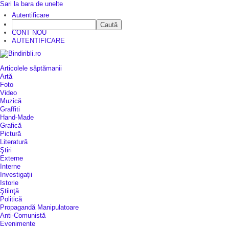
Sari la bara de unelte
Autentificare
Caută
CINE SUNTEM?
CONT NOU
AUTENTIFICARE
Articolele săptămanii
Artă
Foto
Video
Muzică
Graffiti
Hand-Made
Grafică
Pictură
Literatură
Ştiri
Externe
Interne
Investigaţii
Istorie
Ştiinţă
Politică
Propagandă Manipulatoare
Anti-Comunistă
Evenimente