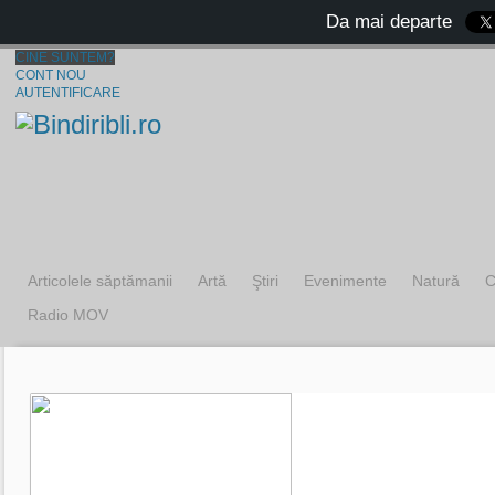
Da mai departe
CINE SUNTEM?
CONT NOU
AUTENTIFICARE
Articolele săptămanii
Artă
Ştiri
Evenimente
Natură
C
Radio MOV