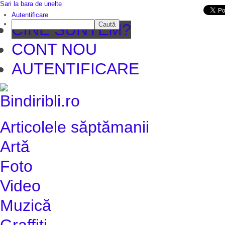
Sari la bara de unelte
Da mai departe
Autentificare
Caută
CINE SUNTEM?
CONT NOU
AUTENTIFICARE
Articolele săptămanii
Artă
Foto
Video
Muzică
Graffiti