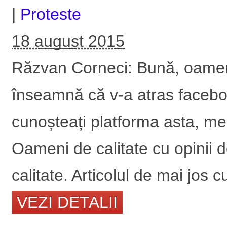
|
Proteste
18 august 2015
Răzvan Corneci: Bună, oameni 
înseamnă că v-a atras facebo
cunoșteați platforma asta, meri
Oameni de calitate cu opinii 
calitate. Articolul de mai jos c
VEZI DETALII