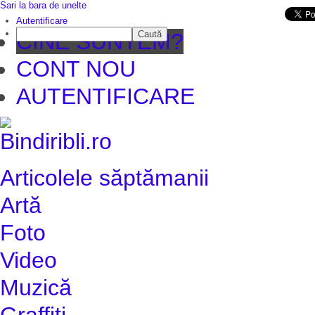
Sari la bara de unelte
Da mai departe
Autentificare
Caută
CINE SUNTEM?
CONT NOU
AUTENTIFICARE
Articolele săptămanii
Artă
Foto
Video
Muzică
Graffiti