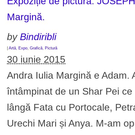
Expoziție de pictură: JOSEPH
Margină.
by
Bindiribli
|
Artă
,
Expo
,
Grafică
,
Pictură
30 iunie 2015
Andra Iulia Margină e Adam. 
întâmpinat de un Shar Pei ce 
lângă Fata cu Portocale, Petr
Urechi Mari și Anya. M-am opr